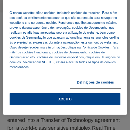
O nosso website utiliza cookies, incluindo cookies de terceiros. Para além
dos cookies estritamente necessários que são essenciais para navegar no
2020 - 07 - 16
website, o site apresenta cookies Funcionais que lhe asseguram o máximo
proveito da sua experiência de navegação, cookies de Desempenho, que
Menarini Diagnostics announces
realizam estatísticas agregadas sobre a utilização do website, bem como
cookies de Segmentação que adaptam automaticamente os anúncios on-line
Technology Transfer Agreement to
às preferências expressas durante a navegação neste ou noutros websites.
Caso deseje receber mais informações, clique na Política de Cookies. Para
inibir os cookies Funcionais, cookies de Desempenho, cookies de
develop its own COVID 19 RT PCR
Segmentação e/ou cookies de terceiros específicos, clique em Definições de
cookies. Ao clicar em ACEITO, estará a aceitar todos os tipos de cookies
mencionados.
assay
Definições de cookies
Florence-based A. Menarini Diagnostics, part of
ACEITO
the Menarini Group and Trieste-based, Ulisse
BioMed S.P.A, announced today that they have
entered into a Transfer of Technology agreement
for a world-class sensitive multiplex Real Time