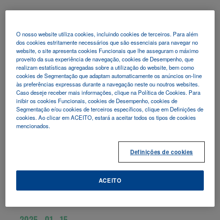
2025 - 02 - 27
EAU25
O nosso website utiliza cookies, incluindo cookies de terceiros. Para além
dos cookies estritamente necessários que são essenciais para navegar no
website, o site apresenta cookies Funcionais que lhe asseguram o máximo
proveito da sua experiência de navegação, cookies de Desempenho, que
SAIBA MAIS
realizam estatísticas agregadas sobre a utilização do website, bem como
cookies de Segmentação que adaptam automaticamente os anúncios on-line
às preferências expressas durante a navegação neste ou noutros websites.
Caso deseje receber mais informações, clique na Política de Cookies. Para
inibir os cookies Funcionais, cookies de Desempenho, cookies de
Segmentação e/ou cookies de terceiros específicos, clique em Definições de
2025 - 02 - 02
cookies. Ao clicar em ACEITO, estará a aceitar todos os tipos de cookies
mencionados.
ATTD 2025
Definições de cookies
SAIBA MAIS
ACEITO
2025 - 01 - 15