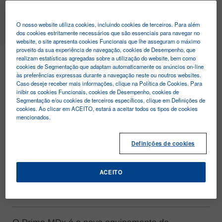
MENU
O nosso website utiliza cookies, incluindo cookies de terceiros. Para além
dos cookies estritamente necessários que são essenciais para navegar no
website, o site apresenta cookies Funcionais que lhe asseguram o máximo
proveito da sua experiência de navegação, cookies de Desempenho, que
PRIME MDx
realizam estatísticas agregadas sobre a utilização do website, bem como
cookies de Segmentação que adaptam automaticamente os anúncios on-line
às preferências expressas durante a navegação neste ou noutros websites.
Caso deseje receber mais informações, clique na Política de Cookies. Para
inibir os cookies Funcionais, cookies de Desempenho, cookies de
Segmentação e/ou cookies de terceiros específicos, clique em Definições de
cookies. Ao clicar em ACEITO, estará a aceitar todos os tipos de cookies
mencionados.
Definições de cookies
CARACTERÍSTICAS
PARÂMETROS DISPONÍVEIS
ACEITO
ESPECIFICAÇÕES TÉCNICAS