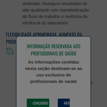
dedicado. Assegura resultados de
alta qualidade com standardização
do fluxo de trabalho e melhoria da
eficiência do laboratório.
FLEXIBILIDADE APRIMORADA. AUMENTO DA
PRODUTIVIDADE
INFORMAÇÃO RESERVADA AOS
Processamento universal de
PROFISSIONAIS DE SAÚDE
amostras
As informações contidas
Possibilidade de realizar, em
nesta seção destinam-se ao
simultâneo, 5 ensaios diferentes na
uso exclusivo de
mesma amostra
profissionais de saúde
Processamento de até 240 amostras
por dia
Fluxo de trabalho contínuo
permite ao utilizador iniciar um
CONCORDO
NÃO