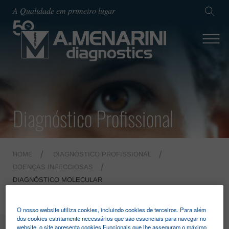
A Qualidade em primeiro lugar
Diagnóstico Profissional
HOME
DIAGNÓSTICO PROFISSIONAL
DOENÇAS INFECCIOSAS
DIAGNÓSTICO MOLECULAR
O nosso website utiliza cookies, incluindo cookies de terceiros. Para além
dos cookies estritamente necessários que são essenciais para navegar no
website, o site apresenta cookies Funcionais que lhe asseguram o máximo