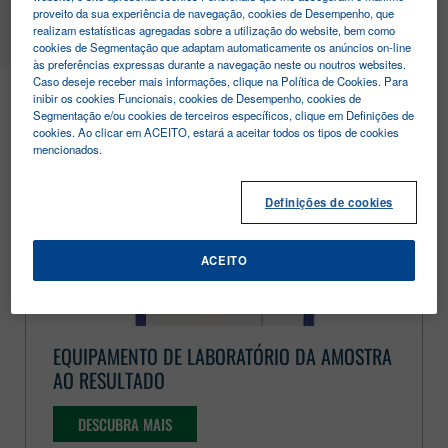
MENU
proveito da sua experiência de navegação, cookies de Desempenho, que
realizam estatísticas agregadas sobre a utilização do website, bem como
cookies de Segmentação que adaptam automaticamente os anúncios on-line
às preferências expressas durante a navegação neste ou noutros websites.
Diagnóstico Molecular
Caso deseje receber mais informações, clique na Política de Cookies. Para
inibir os cookies Funcionais, cookies de Desempenho, cookies de
Segmentação e/ou cookies de terceiros específicos, clique em Definições de
cookies. Ao clicar em ACEITO, estará a aceitar todos os tipos de cookies
mencionados.
Definições de cookies
ACEITO
EQUIPAMENTO DE LABORATÓRIO DA AMOSTRA
AO RESULTADO
DESCUBRA MAIS