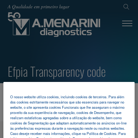
A Qualidade em primeiro lugar
Efpia Transparency code
HOME
TRANSPARENCY
O nosso website utiliza cookies, incluindo cookies de terceiros. Para além
EFPIA TRANSPARENCY CODE
dos cookies estritamente necessários que são essenciais para navegar no
website, o site apresenta cookies Funcionais que lhe asseguram o máximo
proveito da sua experiência de navegação, cookies de Desempenho, que
realizam estatísticas agregadas sobre a utilização do website, bem como
cookies de Segmentação que adaptam automaticamente os anúncios on-line
às preferências expressas durante a navegação neste ou noutros websites.
MENU
Caso deseje receber mais informações, clique na Política de Cookies. Para