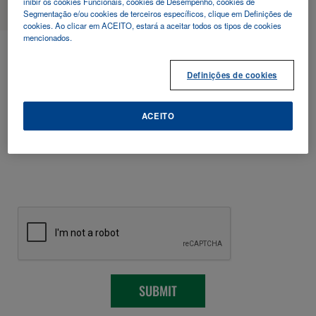
inibir os cookies Funcionais, cookies de Desempenho, cookies de
Segmentação e/ou cookies de terceiros específicos, clique em Definições de
cookies. Ao clicar em ACEITO, estará a aceitar todos os tipos de cookies
Efpia
mencionados.
Definições de cookies
Transparency
ACEITO
code
SUBMIT